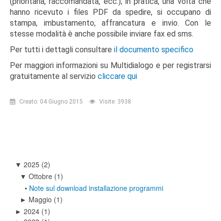
(prioritaria, raccomandata, ecc.); in pratica, una volta che
hanno ricevuto i files PDF da spedire, si occupano di
stampa, imbustamento, affrancatura e invio. Con le
stesse modalità è anche possibile inviare fax ed sms.
Per tutti i dettagli consultare
il documento specifico
Per maggiori informazioni su Multidialogo e per registrarsi
gratuitamente al servizio
cliccare qui
Creato: 04 Giugno 2015
Visite: 3938
2025
(2)
▼
Ottobre
(1)
▼
•
Note sul download installazione programmi
Maggio
(1)
►
2024
(1)
►