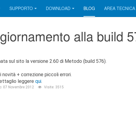
SUPPORTO
DOWNLOAD
BLOG
AREA TECNICA
giornamento alla build 
ata sul sito la versione 2.60 di Metodo (build 576).
ri novità + correzione piccoli errori.
dettaglio leggere
qui
.
o: 07 Novembre 2012
Visite: 3515