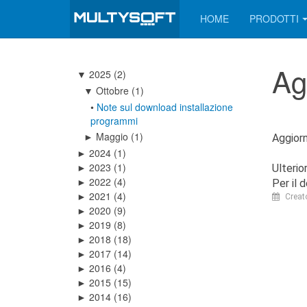
HOME
PRODOTTI
Ag
2025
(2)
▼
Ottobre
(1)
▼
•
Note sul download installazione
programmi
Maggio
(1)
►
Aggiorn
2024
(1)
►
2023
(1)
Ulterio
►
2022
(4)
►
Per il 
2021
(4)
►
Creat
2020
(9)
►
2019
(8)
►
2018
(18)
►
2017
(14)
►
2016
(4)
►
2015
(15)
►
2014
(16)
►