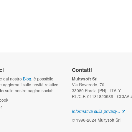
ci
Contatti
he dal nostro
Blog
, è possibile
Multysoft Srl
 aggiornati sulle novità relative
Via Roveredo, 70
do
sulle nostre pagine social:
33080 Porcia (PN) - ITALY
P.I./C.F. 01131820936 - CCIAA
book
er
Informativa sulla privacy...
© 1996-2024 Multysoft Srl