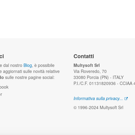
ci
Contatti
he dal nostro
Blog
, è possibile
Multysoft Srl
 aggiornati sulle novità relative
Via Roveredo, 70
do
sulle nostre pagine social:
33080 Porcia (PN) - ITALY
P.I./C.F. 01131820936 - CCIAA
book
er
Informativa sulla privacy...
© 1996-2024 Multysoft Srl