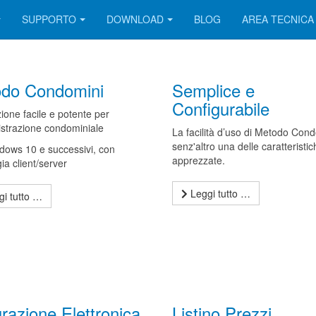
SUPPORTO
DOWNLOAD
BLOG
AREA TECNICA
do Condomini
Semplice e
Configurabile
ione facile e potente per
istrazione condominiale
La facilità d’uso di Metodo Con
senz'altro una delle caratteristic
dows 10 e successivi, con
apprezzate.
ia client/server
Leggi tutto …
i tutto …
urazione Elettronica
Listino Prezzi