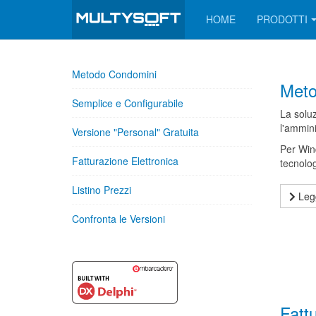
HOME
PRODOTTI
Metodo Condomini
Meto
Semplice e Configurabile
La soluz
l'ammin
Versione "Personal" Gratuita
Per Win
Fatturazione Elettronica
tecnolog
Listino Prezzi
Legg
Confronta le Versioni
Fatt