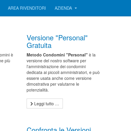
AREA RIVENDITORI
AZIENDA
Versione "Personal"
Gratuita
domini è
Metodo Condomini "Personal"
è la
he più
versione del nostro software per
l'amministrazione dei condomini
dedicata ai piccoli amministratori, e può
essere usata anche come versione
dimostrativa per valutarne le
potenzialità.
Leggi tutto …
Confronta le Versioni