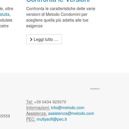
e, oltre
Confronta le caratteristiche delle varie
atuita
,
versioni di Metodo Condomini per
odulate
scegliere quella più adatta alle tue
ostre
esigenze
Leggi tutto …
#3399016
Tel:
+39 0434 923070
Informazioni:
info@metodo.com
Assistenza:
assistenza@metodo.com
 45559
PEC:
multysoft@pec.it