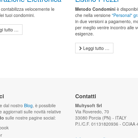
 contabilizza velocemente le
Metodo Condomini
è disponibil
dei tuoi condomini.
che nella versione
"Personal" gr
in due versioni a pagamento, m
per meglio venire incontro alle v
i tutto …
esigenze.
Leggi tutto …
ci
Contatti
he dal nostro
Blog
, è possibile
Multysoft Srl
 aggiornati sulle novità relative
Via Roveredo, 70
do
sulle nostre pagine social:
33080 Porcia (PN) - ITALY
P.I./C.F. 01131820936 - CCIAA
book
er