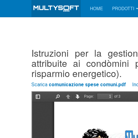
HOME
PRODOTTI
Istruzioni per la gesti
attribuite ai condòmini p
risparmio energetico).
Scarica
comunicazione spese comuni.pdf
In