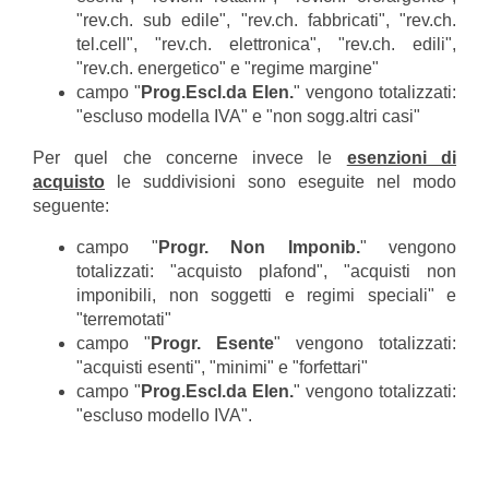
"rev.ch. sub edile", "rev.ch. fabbricati", "rev.ch.
tel.cell", "rev.ch. elettronica", "rev.ch. edili",
"rev.ch. energetico" e "regime margine"
campo "
Prog.Escl.da Elen.
" vengono totalizzati:
"escluso modella IVA" e "non sogg.altri casi"
Per quel che concerne invece le
esenzioni di
acquisto
le suddivisioni sono eseguite nel modo
seguente:
campo "
Progr. Non Imponib.
" vengono
totalizzati: "acquisto plafond", "acquisti non
imponibili, non soggetti e regimi speciali" e
"terremotati"
campo "
Progr. Esente
" vengono totalizzati:
"acquisti esenti", "minimi" e "forfettari"
campo "
Prog.Escl.da Elen.
" vengono totalizzati:
"escluso modello IVA".