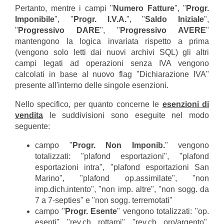
Pertanto, mentre i campi "
Numero Fatture
", "
Progr.
Imponibile
", "
Progr. I.V.A.
", "
Saldo Iniziale
",
"
Progressivo DARE
", "
Progressivo AVERE
"
mantengono la logica invariata rispetto a prima
(vengono solo letti dai nuovi archivi SQL) gli altri
campi legati ad operazioni senza IVA vengono
calcolati in base al nuovo flag "Dichiarazione IVA"
presente all'interno delle singole esenzioni.
Nello specifico, per quanto concerne le
esenzioni di
vendita
le suddivisioni sono eseguite nel modo
seguente:
campo "
Progr. Non Imponib.
" vengono
totalizzati: "plafond esportazioni", "plafond
esportazioni intra", "plafond esportazioni San
Marino", "plafond op.assimilate", "non
imp.dich.intento", "non imp. altre", "non sogg. da
7 a 7-septies" e "non sogg. terremotati"
campo "
Progr. Esente
" vengono totalizzati: "op.
esenti", "rev.ch. rottami", "rev.ch. oro/argento",